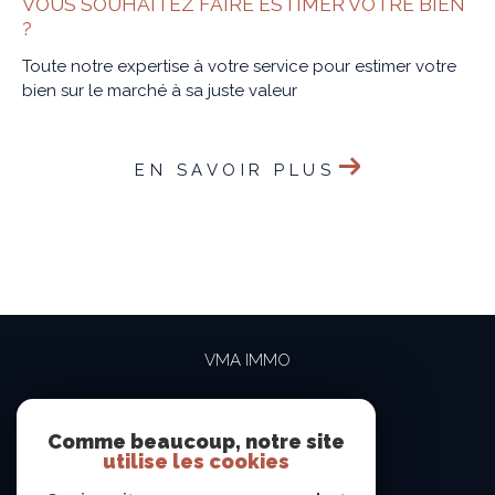
VOUS SOUHAITEZ FAIRE ESTIMER VOTRE BIEN
?
Toute notre expertise à votre service pour estimer votre
bien sur le marché à sa juste valeur
EN SAVOIR PLUS
VMA IMMO
04 69 84 15 15
contact@vma-immo.com
Comme beaucoup, notre site
utilise les cookies
19 rue des Rosiéristes
69410
champagne-au-mont-d'or