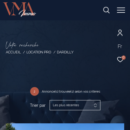
V
o
t
r
e
r
e
c
h
e
r
c
h
e
Fr
ACCUEIL
LOCATION PRO
DARDILLY
0
2
Annonce(s) trouvée(s) selon vos critères
Trier par
Les plus récentes