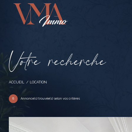
V
o
t
r
e
r
e
c
h
e
r
c
h
e
ACCUEIL
LOCATION
8
Annonce(s) trouvée(s) selon vos critères