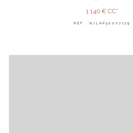
1 140 €
CC*
REF : NJLAP50007129