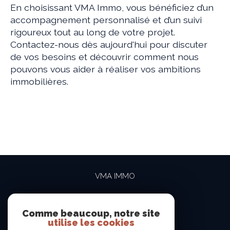
En choisissant VMA Immo, vous bénéficiez d’un
accompagnement personnalisé et d’un suivi
rigoureux tout au long de votre projet.
Contactez-nous dès aujourd'hui pour discuter
de vos besoins et découvrir comment nous
pouvons vous aider à réaliser vos ambitions
immobilières.
VMA IMMO
04 69 84 15 15
contact@vma-immo.com
Comme beaucoup, notre site
utilise les cookies
19 rue des Rosiéristes