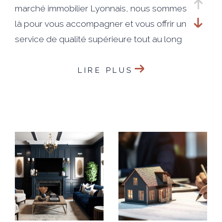
marché immobilier Lyonnais, nous sommes
là pour vous accompagner et vous offrir un
service de qualité supérieure tout au long
du processus de vente.
LIRE PLUS
Notre engagement envers nos clients est
simple : faire de votre satisfaction notre
priorité absolue. Nous travaillerons sans
relâche pour vous aider à atteindre vos
objectifs et réaliser votre projet de vente
de manière efficace.
En faisant appel à notre agence, vous
bénéficierez d'une visibilité exceptionnelle