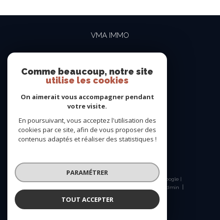
VMA IMMO
04 69 84 15 15
contact@vma-immo.com
Comme beaucoup, notre site
utilise les cookies
19 rue des Rosiéristes
69410
champagne-au-mont-d'or
On aimerait vous accompagner pendant
votre visite.
En poursuivant, vous acceptez l'utilisation des
NOUS SUIVRE SUR
cookies par ce site, afin de vous proposer des
contenus adaptés et réaliser des statistiques !
PARAMÉTRER
© 2026 | Tous droits réservés | Traduction powered by Google |
Nos honoraires
Plan du site
Mentions légales
Admin
Nos liens
Politique RGPD
Cookies
TOUT ACCEPTER