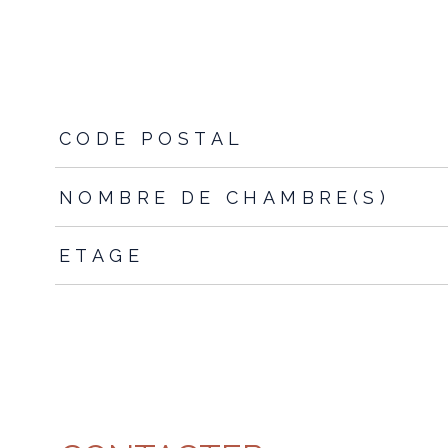
TRAD_ZEPHYR_Caracteristique
TRAD_ZEPHYR_Valeur
CODE POSTAL
NOMBRE DE CHAMBRE(S)
ETAGE