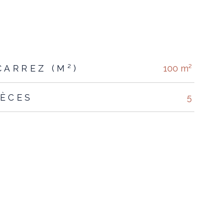
CARREZ (M²)
100 m²
IÈCES
5