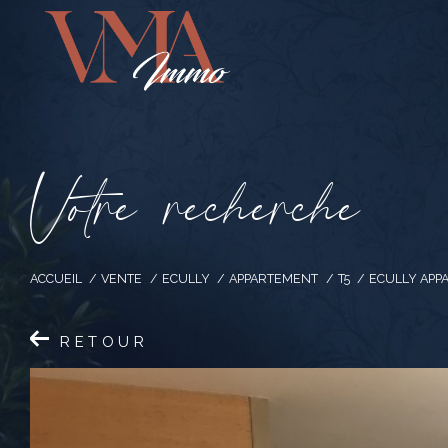
V
o
t
r
e
r
e
c
h
e
r
c
h
e
ACCUEIL
VENTE
ECULLY
APPARTEMENT
T5
ECULLY APP
RETOUR