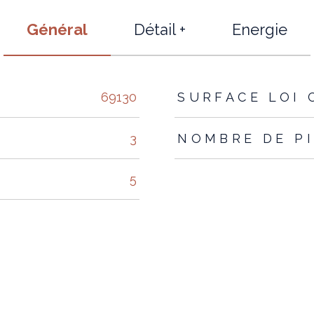
Général
Détail +
Energie
s
69130
SURFACE LOI 
3
NOMBRE DE P
5