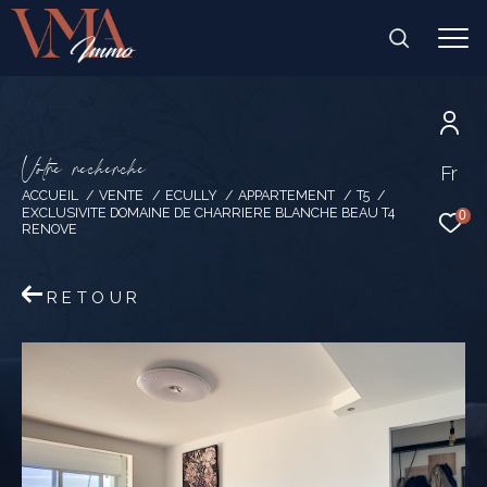
V
o
t
r
e
r
e
c
h
e
r
c
h
e
Fr
ACCUEIL
VENTE
ECULLY
APPARTEMENT
T5
EXCLUSIVITE DOMAINE DE CHARRIERE BLANCHE BEAU T4
0
RENOVE
RETOUR