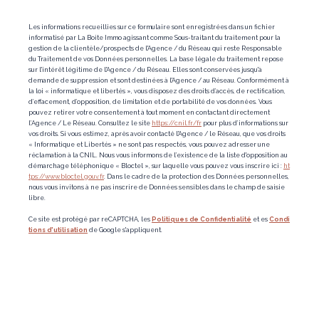
Les informations recueillies sur ce formulaire sont enregistrées dans un fichier
informatisé par La Boite Immo agissant comme Sous-traitant du traitement pour la
gestion de la clientèle/prospects de l'Agence / du Réseau qui reste Responsable
du Traitement de vos Données personnelles. La base légale du traitement repose
sur l'intérêt légitime de l'Agence / du Réseau. Elles sont conservées jusqu'à
demande de suppression et sont destinées à l'Agence / au Réseau. Conformément à
la loi « informatique et libertés », vous disposez des droits d’accès, de rectification,
d’effacement, d’opposition, de limitation et de portabilité de vos données. Vous
pouvez retirer votre consentement à tout moment en contactant directement
l’Agence / Le Réseau. Consultez le site
https://cnil.fr/fr
pour plus d’informations sur
vos droits. Si vous estimez, après avoir contacté l'Agence / le Réseau, que vos droits
« Informatique et Libertés » ne sont pas respectés, vous pouvez adresser une
réclamation à la CNIL. Nous vous informons de l’existence de la liste d'opposition au
démarchage téléphonique « Bloctel », sur laquelle vous pouvez vous inscrire ici :
ht
tps://www.bloctel.gouv.fr
. Dans le cadre de la protection des Données personnelles,
nous vous invitons à ne pas inscrire de Données sensibles dans le champ de saisie
libre.
Ce site est protégé par reCAPTCHA, les
Politiques de Confidentialité
et es
Condi
tions d'utilisation
de Google s'appliquent.