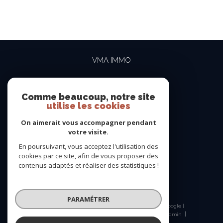
VMA IMMO
04 69 84 15 15
contact@vma-immo.com
Comme beaucoup, notre site
utilise les cookies
19 rue des Rosiéristes
69410
champagne-au-mont-d'or
On aimerait vous accompagner pendant
votre visite.
En poursuivant, vous acceptez l'utilisation des
NOUS SUIVRE SUR
cookies par ce site, afin de vous proposer des
contenus adaptés et réaliser des statistiques !
PARAMÉTRER
© 2026 | Tous droits réservés | Traduction powered by Google |
Nos honoraires
Plan du site
Mentions légales
Admin