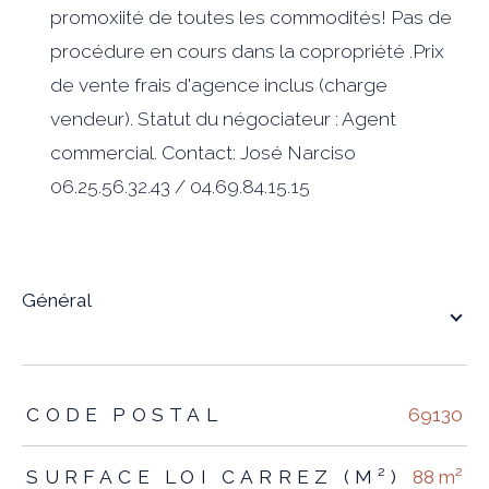
promoxiité de toutes les commodités! Pas de
procédure en cours dans la copropriété .Prix
de vente frais d'agence inclus (charge
vendeur). Statut du négociateur : Agent
commercial. Contact: José Narciso
06.25.56.32.43 / 04.69.84.15.15
général
TRAD_ZEPHYR_Caracteristique
TRAD_ZEPHYR_Valeurs
CODE POSTAL
69130
SURFACE LOI CARREZ (M²)
88 m²