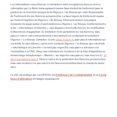
Les informations recueillies sur ce formulaire sont enregistrées dans un fichier
informatisé par La Boite Immo agissant comme Sous-traitant du traitement pour la
gestion de la clientèle/prospects de l'Agence / du Réseau qui reste Responsable
du Traitement de vos Données personnelles. La base légale du traitement repose
sur l'intérêt légitime de l'Agence / du Réseau. Elles sont conservées jusqu'à
demande de suppression et sont destinées à l'Agence / au Réseau. Conformément à
la loi « informatique et libertés », vous disposez des droits d’accès, de rectification,
d’effacement, d’opposition, de limitation et de portabilité de vos données. Vous
pouvez retirer votre consentement à tout moment en contactant directement
l’Agence / Le Réseau. Consultez le site
https://cnil.fr/fr
pour plus d’informations sur
vos droits. Si vous estimez, après avoir contacté l'Agence / le Réseau, que vos droits
« Informatique et Libertés » ne sont pas respectés, vous pouvez adresser une
réclamation à la CNIL. Nous vous informons de l’existence de la liste d'opposition au
démarchage téléphonique « Bloctel », sur laquelle vous pouvez vous inscrire ici :
ht
tps://www.bloctel.gouv.fr
. Dans le cadre de la protection des Données personnelles,
nous vous invitons à ne pas inscrire de Données sensibles dans le champ de saisie
libre.
Ce site est protégé par reCAPTCHA, les
Politiques de Confidentialité
et es
Condi
tions d'utilisation
de Google s'appliquent.