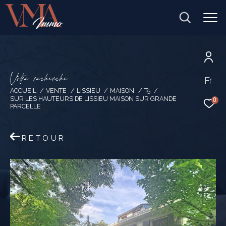
V
o
t
r
e
r
e
c
h
e
r
c
h
e
Fr
ACCUEIL
VENTE
LISSIEU
MAISON
T5
SUR LES HAUTEURS DE LISSIEU MAISON SUR GRANDE
0
PARCELLE
RETOUR