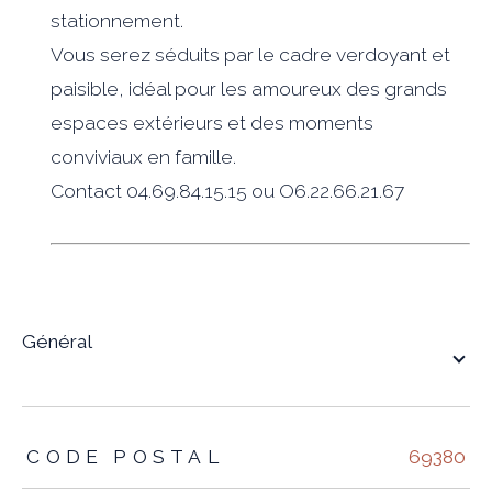
stationnement.
Vous serez séduits par le cadre verdoyant et
paisible, idéal pour les amoureux des grands
espaces extérieurs et des moments
conviviaux en famille.
Contact 04.69.84.15.15 ou O6.22.66.21.67
général
TRAD_ZEPHYR_Caracteristique
TRAD_ZEPHYR_Valeurs
CODE POSTAL
69380