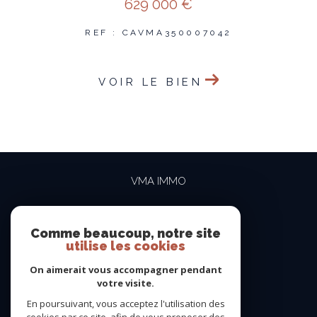
629 000 €
REF : CAVMA350007042
VOIR LE BIEN
VMA IMMO
04 69 84 15 15
contact@vma-immo.com
Comme beaucoup, notre site
utilise les cookies
19 rue des Rosiéristes
69410
champagne-au-mont-d'or
On aimerait vous accompagner pendant
votre visite.
En poursuivant, vous acceptez l'utilisation des
NOUS SUIVRE SUR