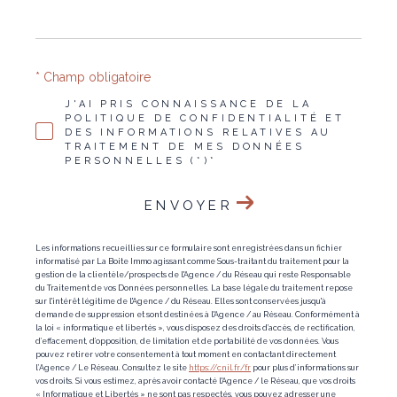
* Champ obligatoire
J'AI PRIS CONNAISSANCE DE LA
POLITIQUE DE CONFIDENTIALITÉ ET
DES INFORMATIONS RELATIVES AU
TRAITEMENT DE MES DONNÉES
PERSONNELLES (*)*
ENVOYER
Les informations recueillies sur ce formulaire sont enregistrées dans un fichier
informatisé par La Boite Immo agissant comme Sous-traitant du traitement pour la
gestion de la clientèle/prospects de l'Agence / du Réseau qui reste Responsable
du Traitement de vos Données personnelles. La base légale du traitement repose
sur l'intérêt légitime de l'Agence / du Réseau. Elles sont conservées jusqu'à
demande de suppression et sont destinées à l'Agence / au Réseau. Conformément à
la loi « informatique et libertés », vous disposez des droits d’accès, de rectification,
d’effacement, d’opposition, de limitation et de portabilité de vos données. Vous
pouvez retirer votre consentement à tout moment en contactant directement
l’Agence / Le Réseau. Consultez le site
https://cnil.fr/fr
pour plus d’informations sur
vos droits. Si vous estimez, après avoir contacté l'Agence / le Réseau, que vos droits
« Informatique et Libertés » ne sont pas respectés, vous pouvez adresser une