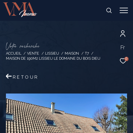
V
o
t
r
e
r
e
c
h
e
r
c
h
e
Fr
ACCUEIL
VENTE
LISSIEU
MAISON
T7
MAISON DE 190M2 LISSIEU LE DOMAINE DU BOIS DIEU
0
RETOUR