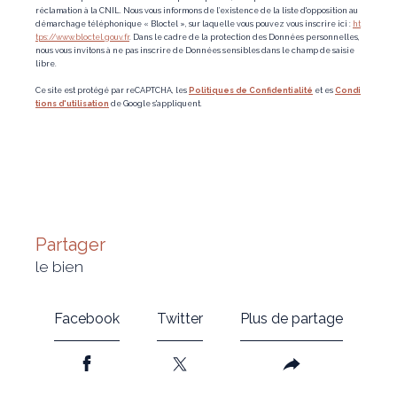
réclamation à la CNIL. Nous vous informons de l’existence de la liste d'opposition au
démarchage téléphonique « Bloctel », sur laquelle vous pouvez vous inscrire ici :
ht
tps://www.bloctel.gouv.fr
. Dans le cadre de la protection des Données personnelles,
nous vous invitons à ne pas inscrire de Données sensibles dans le champ de saisie
libre.
Ce site est protégé par reCAPTCHA, les
Politiques de Confidentialité
et es
Condi
tions d'utilisation
de Google s'appliquent.
partager
le bien
Facebook
Twitter
Plus de partage