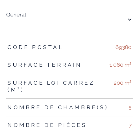
général
TRAD_ZEPHYR_Caracteristique
TRAD_ZEPHYR_Valeurs
CODE POSTAL
69380
SURFACE TERRAIN
1 060 m²
SURFACE LOI CARREZ
200 m²
(M²)
NOMBRE DE CHAMBRE(S)
5
NOMBRE DE PIÈCES
7