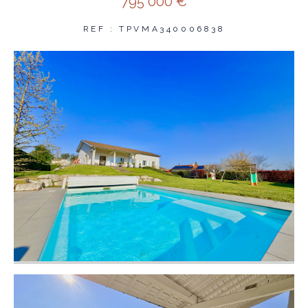
795 000 €
REF : TPVMA340006838