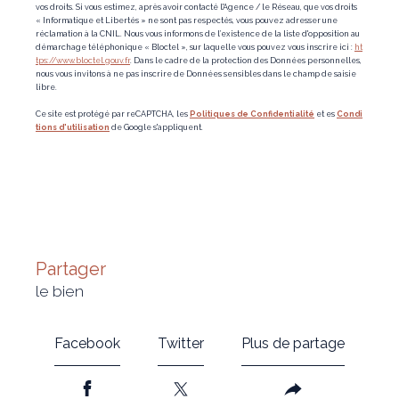
vos droits. Si vous estimez, après avoir contacté l'Agence / le Réseau, que vos droits
« Informatique et Libertés » ne sont pas respectés, vous pouvez adresser une
réclamation à la CNIL. Nous vous informons de l’existence de la liste d'opposition au
démarchage téléphonique « Bloctel », sur laquelle vous pouvez vous inscrire ici :
ht
tps://www.bloctel.gouv.fr
. Dans le cadre de la protection des Données personnelles,
nous vous invitons à ne pas inscrire de Données sensibles dans le champ de saisie
libre.
Ce site est protégé par reCAPTCHA, les
Politiques de Confidentialité
et es
Condi
tions d'utilisation
de Google s'appliquent.
partager
le bien
Facebook
Twitter
Plus de partage