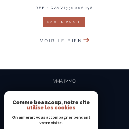
REF : CAVVI350006098
PRIX EN BAISSE
VOIR LE BIEN
VMA IMMO
04 69 84 15 15
contact@vma-immo.com
Comme beaucoup, notre site
utilise les cookies
19 rue des Rosiéristes
69410
champagne-au-mont-d'or
On aimerait vous accompagner pendant
votre visite.