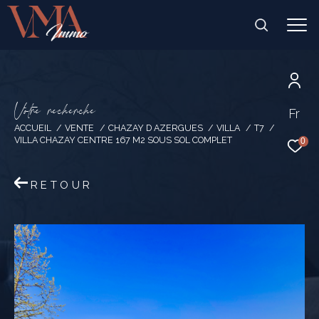
V
o
t
r
e
r
e
c
h
e
r
c
h
e
Fr
ACCUEIL
VENTE
CHAZAY D AZERGUES
VILLA
T7
VILLA CHAZAY CENTRE 167 M2 SOUS SOL COMPLET
0
RETOUR