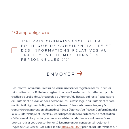
* Champ obligatoire
J'AI PRIS CONNAISSANCE DE LA
POLITIQUE DE CONFIDENTIALITÉ ET
DES INFORMATIONS RELATIVES AU
TRAITEMENT DE MES DONNÉES
PERSONNELLES (*)*
ENVOYER
Les informations recueillies sur ce formulaire sont enregistrées dans un fichier
informatisé par La Boite Immo agissant comme Sous-traitant du traitement pour la
gestion de la clientèle/prospects de l'Agence / du Réseau qui reste Responsable
du Traitement de vos Données personnelles. La base légale du traitement repose
sur l'intérêt légitime de l'Agence / du Réseau. Elles sont conservées jusqu'à
demande de suppression et sont destinées à l'Agence / au Réseau. Conformément à
la loi « informatique et libertés », vous disposez des droits d’accès, de rectification,
d’effacement, d’opposition, de limitation et de portabilité de vos données. Vous
pouvez retirer votre consentement à tout moment en contactant directement
l’Agence / Le Réseau. Consultez le site
https://cnil.fr/fr
pour plus d’informations sur