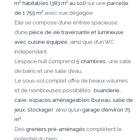
m² habitables (383 m² au sol)
sur une
parcelle
de 1 755 m²
avec vue dégagée.
Elle se compose d’une entrée spacieuse,
d’une
pièce de vie traversante et lumineuse
avec cuisine équipée
, ainsi que d’un WC
indépendant.
L’espace nuit comprend
5 chambres
, une salle
de bains et une salle d’eau.
Le sous-sol complet offre de beaux volumes
et de nombreuses possibilités :
buanderie,
cave, espaces aménageables (bureau, salle de
jeux, stockage)
, ainsi qu’un
garage d’environ 75
m²
.
Des
greniers pré-aménagés
complètent le
potentiel du bien.