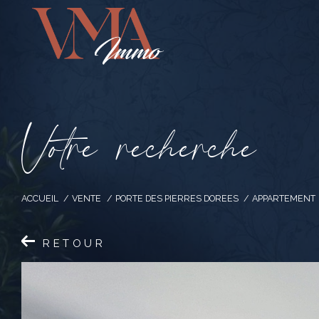
V
o
t
r
e
r
e
c
h
e
r
c
h
e
ACCUEIL
VENTE
PORTE DES PIERRES DOREES
APPARTEMENT
RETOUR