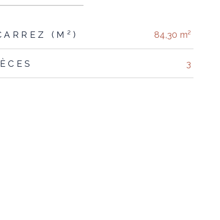
CARREZ (M²)
84,30 m²
IÈCES
3