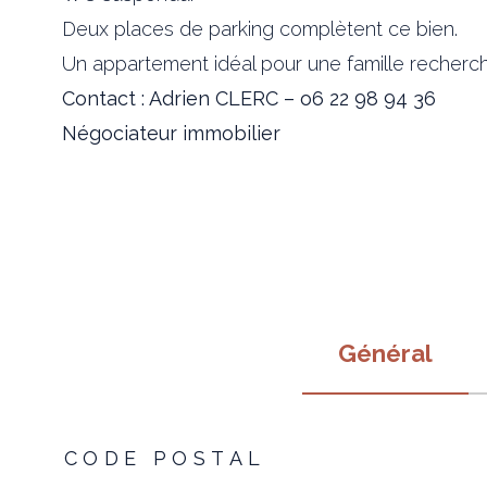
Deux places de parking complètent ce bien.
Un appartement idéal pour une famille recherch
Contact : Adrien CLERC – o6 22 98 94 36
Négociateur immobilier
Général
TRAD_ZEPHYR_Caracteristique
TRAD_ZEPHYR_Valeur
CODE POSTAL