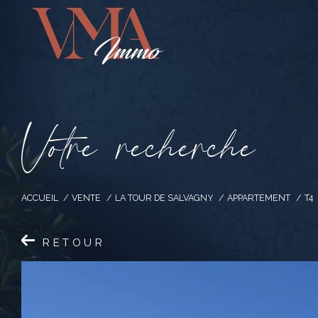
V
o
t
r
e
r
e
c
h
e
r
c
h
e
ACCUEIL
VENTE
LA TOUR DE SALVAGNY
APPARTEMENT
T4
RETOUR