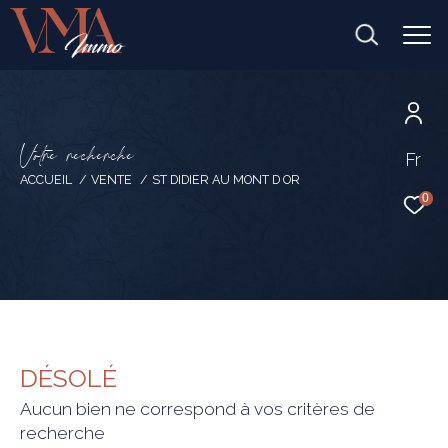
V
o
t
r
e
r
e
c
h
e
r
c
h
e
Fr
ACCUEIL
VENTE
ST DIDIER AU MONT D OR
0
DÉSOLÉ
Aucun bien ne correspond à vos critères de
recherche