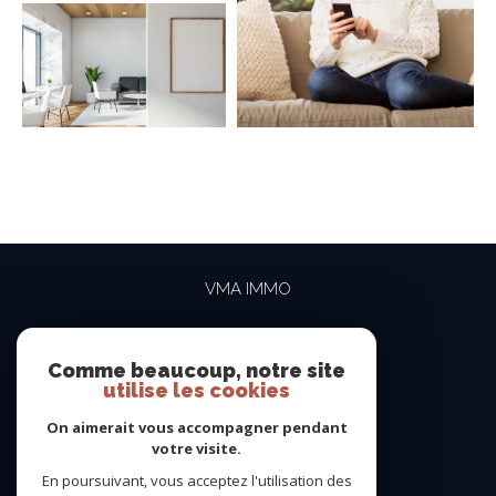
VMA IMMO
04 69 84 15 15
contact@vma-immo.com
Comme beaucoup, notre site
utilise les cookies
19 rue des Rosiéristes
69410
champagne-au-mont-d'or
On aimerait vous accompagner pendant
votre visite.
En poursuivant, vous acceptez l'utilisation des
NOUS SUIVRE SUR