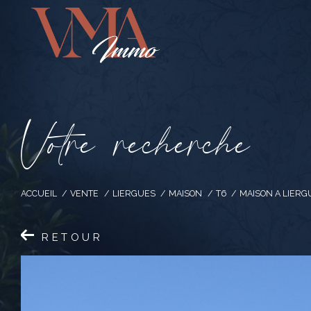
V
o
t
r
e
r
e
c
h
e
r
c
h
e
ACCUEIL
VENTE
LIERGUES
MAISON
T6
MAISON A LIERG
RETOUR