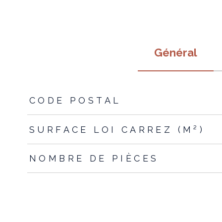
Général
TRAD_ZEPHYR_Caracteristique
TRAD_ZEPHYR_Valeur
CODE POSTAL
SURFACE LOI CARREZ (M²)
NOMBRE DE PIÈCES