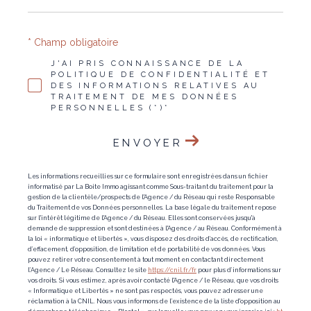
* Champ obligatoire
J'AI PRIS CONNAISSANCE DE LA
POLITIQUE DE CONFIDENTIALITÉ ET
DES INFORMATIONS RELATIVES AU
TRAITEMENT DE MES DONNÉES
PERSONNELLES (*)*
ENVOYER
Les informations recueillies sur ce formulaire sont enregistrées dans un fichier
informatisé par La Boite Immo agissant comme Sous-traitant du traitement pour la
gestion de la clientèle/prospects de l'Agence / du Réseau qui reste Responsable
du Traitement de vos Données personnelles. La base légale du traitement repose
sur l'intérêt légitime de l'Agence / du Réseau. Elles sont conservées jusqu'à
demande de suppression et sont destinées à l'Agence / au Réseau. Conformément à
la loi « informatique et libertés », vous disposez des droits d’accès, de rectification,
d’effacement, d’opposition, de limitation et de portabilité de vos données. Vous
pouvez retirer votre consentement à tout moment en contactant directement
l’Agence / Le Réseau. Consultez le site
https://cnil.fr/fr
pour plus d’informations sur
vos droits. Si vous estimez, après avoir contacté l'Agence / le Réseau, que vos droits
« Informatique et Libertés » ne sont pas respectés, vous pouvez adresser une
réclamation à la CNIL. Nous vous informons de l’existence de la liste d'opposition au