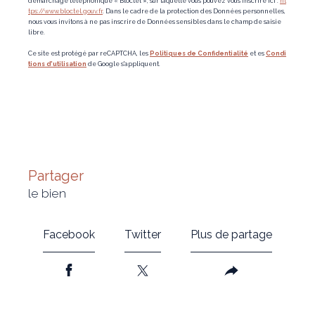
démarchage téléphonique « Bloctel », sur laquelle vous pouvez vous inscrire ici :
ht
tps://www.bloctel.gouv.fr
. Dans le cadre de la protection des Données personnelles,
nous vous invitons à ne pas inscrire de Données sensibles dans le champ de saisie
libre.
Ce site est protégé par reCAPTCHA, les
Politiques de Confidentialité
et es
Condi
tions d'utilisation
de Google s'appliquent.
partager
le bien
Facebook
Twitter
Plus de partage