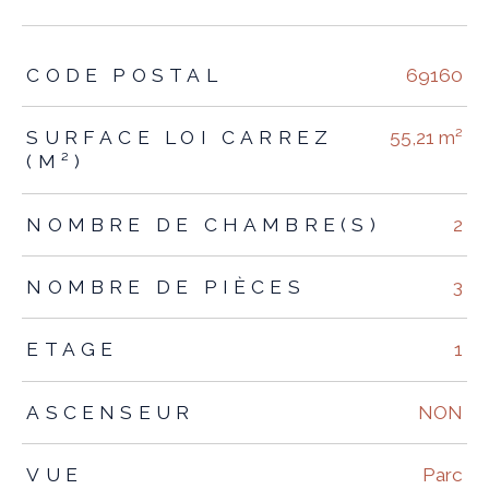
TRAD_ZEPHYR_Caracteristique
TRAD_ZEPHYR_Valeurs
CODE POSTAL
69160
SURFACE LOI CARREZ
55,21 m²
(M²)
NOMBRE DE CHAMBRE(S)
2
NOMBRE DE PIÈCES
3
ETAGE
1
ASCENSEUR
NON
VUE
Parc