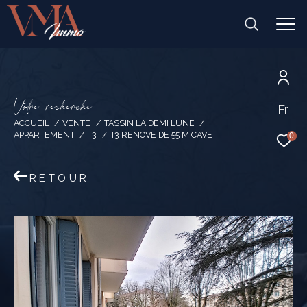
V
o
t
r
e
r
e
c
h
e
r
c
h
e
Fr
ACCUEIL
VENTE
TASSIN LA DEMI LUNE
APPARTEMENT
T3
T3 RENOVE DE 55 M CAVE
0
RETOUR