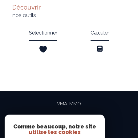
découvrir
nos outils
Sélectionner
Calculer
VMA IMMO
04 69 84 15 15
contact@vma-immo.com
Comme beaucoup, notre site
utilise les cookies
19 rue des Rosiéristes