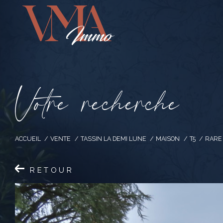
V
o
t
r
e
r
e
c
h
e
r
c
h
e
ACCUEIL
VENTE
TASSIN LA DEMI LUNE
MAISON
T5
RARE 
RETOUR