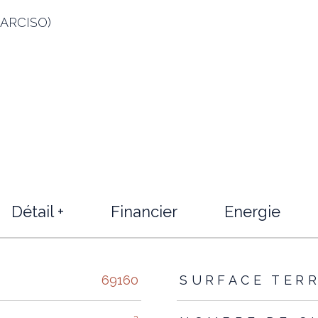
 NARCISO)
Détail +
Financier
Energie
s
69160
SURFACE TER