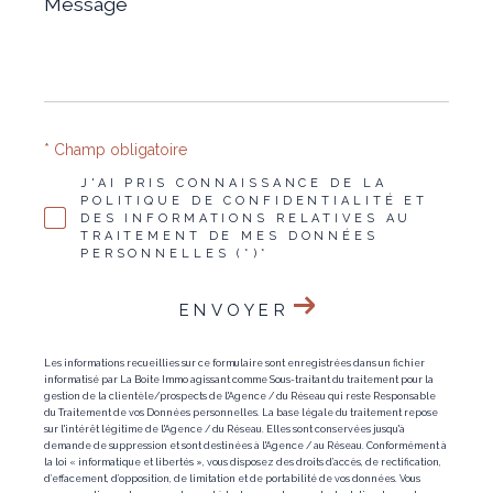
*
* Champ obligatoire
J'AI PRIS CONNAISSANCE DE LA
POLITIQUE DE CONFIDENTIALITÉ ET
DES INFORMATIONS RELATIVES AU
TRAITEMENT DE MES DONNÉES
PERSONNELLES (*)*
ENVOYER
Les informations recueillies sur ce formulaire sont enregistrées dans un fichier
informatisé par La Boite Immo agissant comme Sous-traitant du traitement pour la
gestion de la clientèle/prospects de l'Agence / du Réseau qui reste Responsable
du Traitement de vos Données personnelles. La base légale du traitement repose
sur l'intérêt légitime de l'Agence / du Réseau. Elles sont conservées jusqu'à
demande de suppression et sont destinées à l'Agence / au Réseau. Conformément à
la loi « informatique et libertés », vous disposez des droits d’accès, de rectification,
d’effacement, d’opposition, de limitation et de portabilité de vos données. Vous