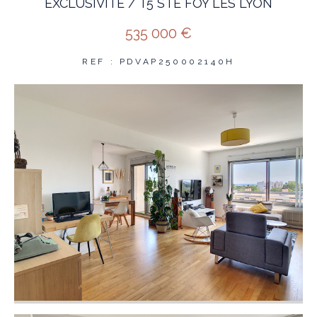
EXCLUSIVITE / T5 STE FOY LES LYON
535 000 €
REF : PDVAP250002140H