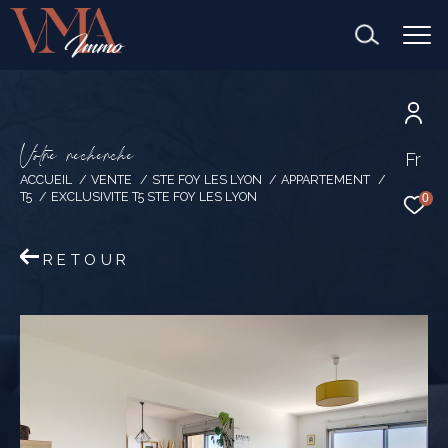
V
o
t
r
e
r
e
c
h
e
r
c
h
e
Fr
ACCUEIL
VENTE
STE FOY LES LYON
APPARTEMENT
T5
EXCLUSIVITE T5 STE FOY LES LYON
0
RETOUR