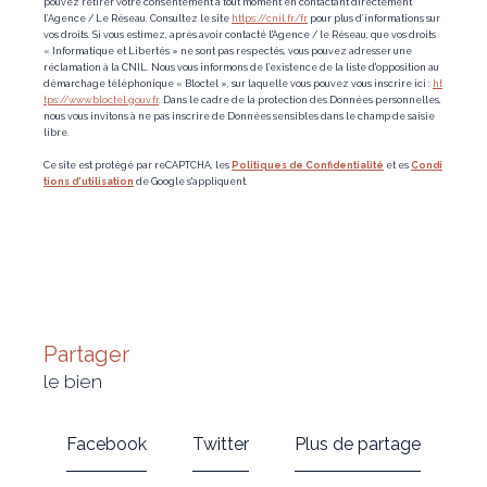
pouvez retirer votre consentement à tout moment en contactant directement
l’Agence / Le Réseau. Consultez le site
https://cnil.fr/fr
pour plus d’informations sur
vos droits. Si vous estimez, après avoir contacté l'Agence / le Réseau, que vos droits
« Informatique et Libertés » ne sont pas respectés, vous pouvez adresser une
réclamation à la CNIL. Nous vous informons de l’existence de la liste d'opposition au
démarchage téléphonique « Bloctel », sur laquelle vous pouvez vous inscrire ici :
ht
tps://www.bloctel.gouv.fr
. Dans le cadre de la protection des Données personnelles,
nous vous invitons à ne pas inscrire de Données sensibles dans le champ de saisie
libre.
Ce site est protégé par reCAPTCHA, les
Politiques de Confidentialité
et es
Condi
tions d'utilisation
de Google s'appliquent.
partager
le bien
Facebook
Twitter
Plus de partage