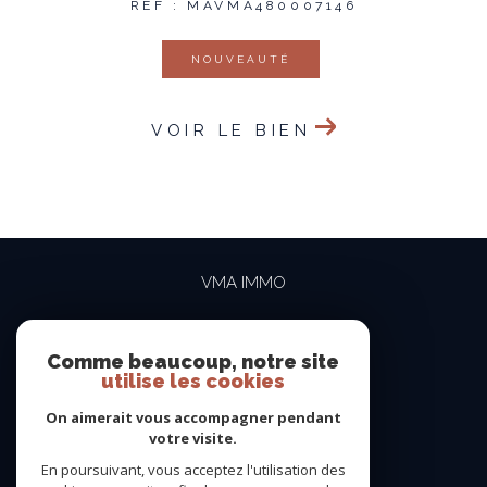
REF : MAVMA480007146
NOUVEAUTÉ
VOIR LE BIEN
VMA IMMO
04 69 84 15 15
contact@vma-immo.com
Comme beaucoup, notre site
utilise les cookies
19 rue des Rosiéristes
69410
champagne-au-mont-d'or
On aimerait vous accompagner pendant
votre visite.
En poursuivant, vous acceptez l'utilisation des
NOUS SUIVRE SUR