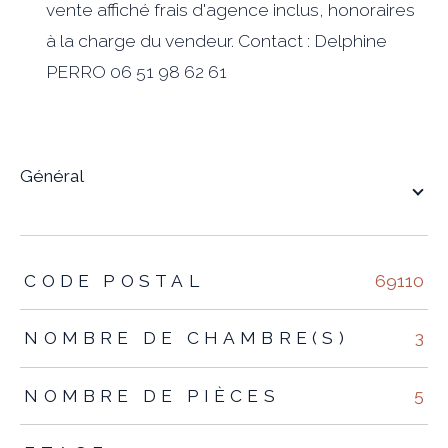
vente affiché frais d'agence inclus, honoraires
à la charge du vendeur. Contact : Delphine
PERRO 06 51 98 62 61
général
TRAD_ZEPHYR_Caracteristique
TRAD_ZEPHYR_Valeurs
CODE POSTAL
69110
NOMBRE DE CHAMBRE(S)
3
NOMBRE DE PIÈCES
5