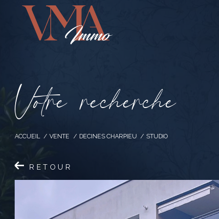
V
o
t
r
e
r
e
c
h
e
r
c
h
e
ACCUEIL
VENTE
DECINES CHARPIEU
STUDIO
RETOUR