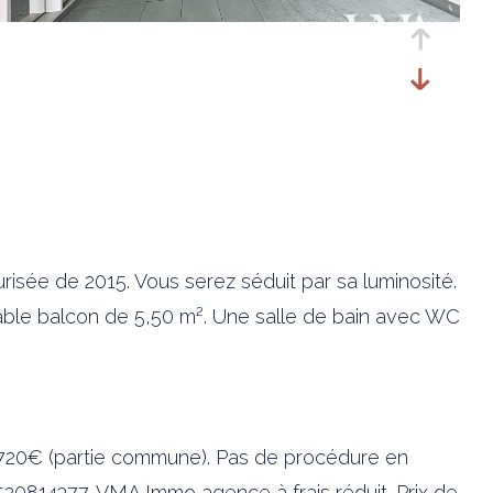
sée de 2015. Vous serez séduit par sa luminosité.
ble balcon de 5,50 m². Une salle de bain avec WC
 : 720€ (partie commune). Pas de procédure en
520814377. VMA Immo agence à frais réduit. Prix de