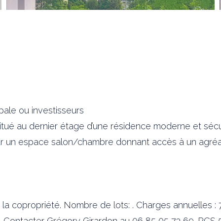
ipale ou investisseurs
ué au dernier étage d’une résidence moderne et sécuri
sur un espace salon/chambre donnant accès à un agréa
de la copropriété. Nombre de lots: . Charges annuelles
. Contacter Grégory Girardon au 06 85 05 73 69. RCS 