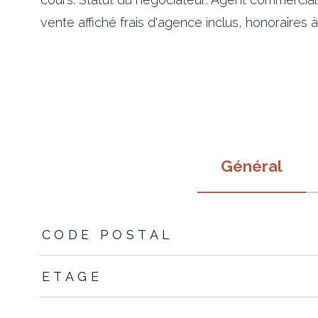
vente affiché frais d'agence inclus, honoraires 
Général
TRAD_ZEPHYR_Caracteristique
TRAD_ZEPHYR_Valeur
CODE POSTAL
ETAGE