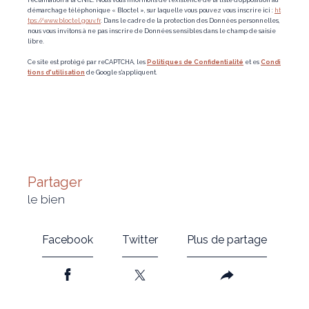
réclamation à la CNIL. Nous vous informons de l’existence de la liste d'opposition au
démarchage téléphonique « Bloctel », sur laquelle vous pouvez vous inscrire ici :
ht
tps://www.bloctel.gouv.fr
. Dans le cadre de la protection des Données personnelles,
nous vous invitons à ne pas inscrire de Données sensibles dans le champ de saisie
libre.
Ce site est protégé par reCAPTCHA, les
Politiques de Confidentialité
et es
Condi
tions d'utilisation
de Google s'appliquent.
partager
le bien
Facebook
Twitter
Plus de partage