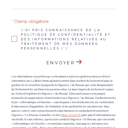
* Champ obligatoire
J'AI PRIS CONNAISSANCE DE LA
POLITIQUE DE CONFIDENTIALITÉ ET
DES INFORMATIONS RELATIVES AU
TRAITEMENT DE MES DONNÉES
PERSONNELLES (*)*
ENVOYER
Les informations recueillies sur ce formulaire sont enregistrées dans un fichier
informatisé par La Boite Immo agissant comme Sous-traitant du traitement pour la
gestion de la clientèle/prospects de l'Agence / du Réseau qui reste Responsable
du Traitement de vos Données personnelles. La base légale du traitement repose
sur l'intérêt légitime de l'Agence / du Réseau. Elles sont conservées jusqu'à
demande de suppression et sont destinées à l'Agence / au Réseau. Conformément à
la loi « informatique et libertés », vous disposez des droits d’accès, de rectification,
d’effacement, d’opposition, de limitation et de portabilité de vos données. Vous
pouvez retirer votre consentement à tout moment en contactant directement
l’Agence / Le Réseau. Consultez le site
https://cnil.fr/fr
pour plus d’informations sur
vos droits. Si vous estimez, après avoir contacté l'Agence / le Réseau, que vos droits
« Informatique et Libertés » ne sont pas respectés, vous pouvez adresser une