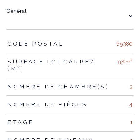
général
TRAD_ZEPHYR_Caracteristique
TRAD_ZEPHYR_Valeurs
CODE POSTAL
69380
SURFACE LOI CARREZ
98 m²
(M²)
NOMBRE DE CHAMBRE(S)
3
NOMBRE DE PIÈCES
4
ETAGE
1