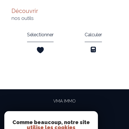
découvrir
nos outils
Sélectionner
Calculer
VMA IMMO
04 69 84 15 15
contact@vma-immo.com
Comme beaucoup, notre site
utilise les cookies
19 rue des Rosiéristes