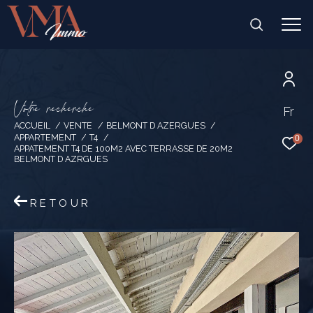
V
o
t
r
e
r
e
c
h
e
r
c
h
e
Fr
ACCUEIL
VENTE
BELMONT D AZERGUES
APPARTEMENT
T4
0
APPATEMENT T4 DE 100M2 AVEC TERRASSE DE 20M2
BELMONT D AZRGUES
RETOUR