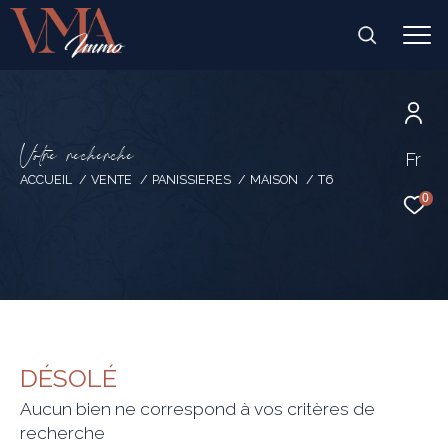
V
o
t
r
e
r
e
c
h
e
r
c
h
e
Fr
ACCUEIL
VENTE
PANISSIERES
MAISON
T6
0
DÉSOLÉ
Aucun bien ne correspond à vos critères de
recherche