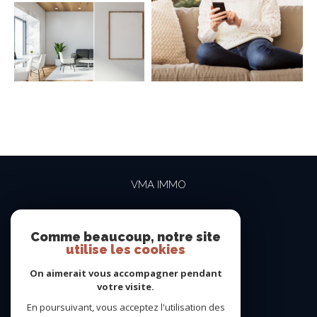
VMA IMMO
04 69 84 15 15
contact@vma-immo.com
Comme beaucoup, notre site
utilise les cookies
19 rue des Rosiéristes
69410
champagne-au-mont-d'or
On aimerait vous accompagner pendant
votre visite.
En poursuivant, vous acceptez l'utilisation des
NOUS SUIVRE SUR