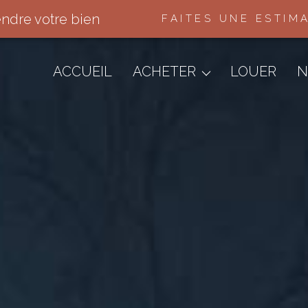
endre votre bien
FAITES UNE ESTIM
Appartements
Maisons & Villas
ACCUEIL
ACHETER
LOUER
N
Terrains
Immo Pro
Autres