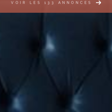
VOIR LES
133
ANNONCES