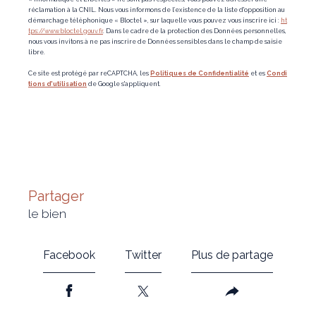
réclamation à la CNIL. Nous vous informons de l’existence de la liste d'opposition au
démarchage téléphonique « Bloctel », sur laquelle vous pouvez vous inscrire ici :
ht
tps://www.bloctel.gouv.fr
. Dans le cadre de la protection des Données personnelles,
nous vous invitons à ne pas inscrire de Données sensibles dans le champ de saisie
libre.
Ce site est protégé par reCAPTCHA, les
Politiques de Confidentialité
et es
Condi
tions d'utilisation
de Google s'appliquent.
partager
le bien
Facebook
Twitter
Plus de partage