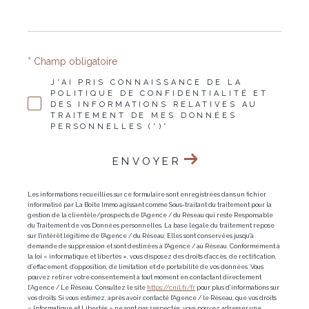
* Champ obligatoire
J'AI PRIS CONNAISSANCE DE LA
POLITIQUE DE CONFIDENTIALITÉ ET
DES INFORMATIONS RELATIVES AU
TRAITEMENT DE MES DONNÉES
PERSONNELLES (*)*
ENVOYER
Les informations recueillies sur ce formulaire sont enregistrées dans un fichier
informatisé par La Boite Immo agissant comme Sous-traitant du traitement pour la
gestion de la clientèle/prospects de l'Agence / du Réseau qui reste Responsable
du Traitement de vos Données personnelles. La base légale du traitement repose
sur l'intérêt légitime de l'Agence / du Réseau. Elles sont conservées jusqu'à
demande de suppression et sont destinées à l'Agence / au Réseau. Conformément à
la loi « informatique et libertés », vous disposez des droits d’accès, de rectification,
d’effacement, d’opposition, de limitation et de portabilité de vos données. Vous
pouvez retirer votre consentement à tout moment en contactant directement
l’Agence / Le Réseau. Consultez le site
https://cnil.fr/fr
pour plus d’informations sur
vos droits. Si vous estimez, après avoir contacté l'Agence / le Réseau, que vos droits
« Informatique et Libertés » ne sont pas respectés, vous pouvez adresser une