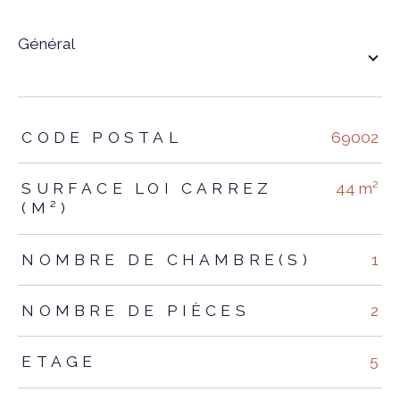
général
TRAD_ZEPHYR_Caracteristique
TRAD_ZEPHYR_Valeurs
CODE POSTAL
69002
SURFACE LOI CARREZ
44 m²
(M²)
NOMBRE DE CHAMBRE(S)
1
NOMBRE DE PIÈCES
2
ETAGE
5