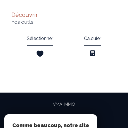
découvrir
nos outils
Sélectionner
Calculer
VMA IMMO
04 69 84 15 15
contact@vma-immo.com
Comme beaucoup, notre site