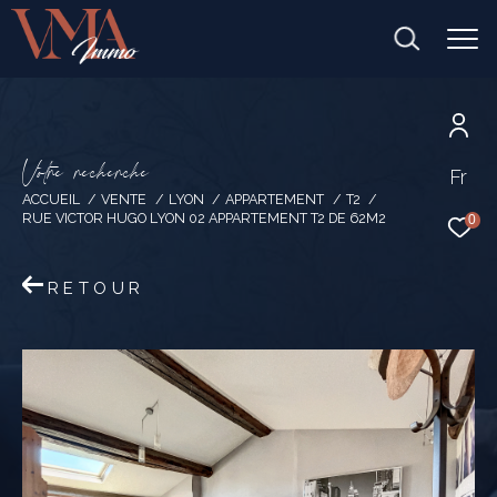
V
o
t
r
e
r
e
c
h
e
r
c
h
e
Fr
ACCUEIL
VENTE
LYON
APPARTEMENT
T2
RUE VICTOR HUGO LYON 02 APPARTEMENT T2 DE 62M2
0
RETOUR