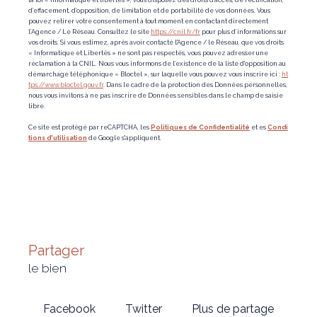
d’effacement, d’opposition, de limitation et de portabilité de vos données. Vous
pouvez retirer votre consentement à tout moment en contactant directement
l’Agence / Le Réseau. Consultez le site
https://cnil.fr/fr
pour plus d’informations sur
vos droits. Si vous estimez, après avoir contacté l'Agence / le Réseau, que vos droits
« Informatique et Libertés » ne sont pas respectés, vous pouvez adresser une
réclamation à la CNIL. Nous vous informons de l’existence de la liste d'opposition au
démarchage téléphonique « Bloctel », sur laquelle vous pouvez vous inscrire ici :
ht
tps://www.bloctel.gouv.fr
. Dans le cadre de la protection des Données personnelles,
nous vous invitons à ne pas inscrire de Données sensibles dans le champ de saisie
libre.
Ce site est protégé par reCAPTCHA, les
Politiques de Confidentialité
et es
Condi
tions d'utilisation
de Google s'appliquent.
partager
le bien
Facebook
Twitter
Plus de partage