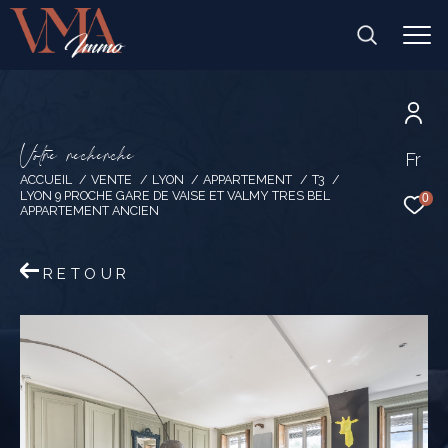
V
o
t
r
e
r
e
c
h
e
r
c
h
e
Fr
ACCUEIL
VENTE
LYON
APPARTEMENT
T3
LYON 9 PROCHE GARE DE VAISE ET VALMY TRES BEL
0
APPARTEMENT ANCIEN
RETOUR