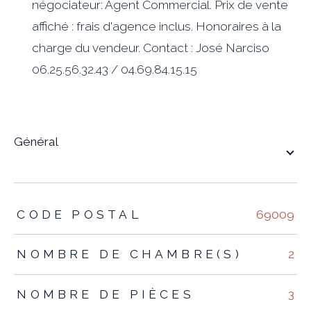
négociateur: Agent Commercial. Prix de vente
affiché : frais d'agence inclus. Honoraires à la
charge du vendeur. Contact : José Narciso
06.25.56.32.43 / 04.69.84.15.15
général
TRAD_ZEPHYR_Caracteristique
TRAD_ZEPHYR_Valeurs
CODE POSTAL
69009
NOMBRE DE CHAMBRE(S)
2
NOMBRE DE PIÈCES
3