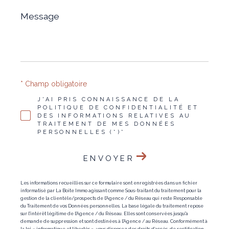
Message
*
* Champ obligatoire
J'AI PRIS CONNAISSANCE DE LA
POLITIQUE DE CONFIDENTIALITÉ ET
DES INFORMATIONS RELATIVES AU
TRAITEMENT DE MES DONNÉES
PERSONNELLES (*)*
ENVOYER
Les informations recueillies sur ce formulaire sont enregistrées dans un fichier
informatisé par La Boite Immo agissant comme Sous-traitant du traitement pour la
gestion de la clientèle/prospects de l'Agence / du Réseau qui reste Responsable
du Traitement de vos Données personnelles. La base légale du traitement repose
sur l'intérêt légitime de l'Agence / du Réseau. Elles sont conservées jusqu'à
demande de suppression et sont destinées à l'Agence / au Réseau. Conformément à
la loi « informatique et libertés », vous disposez des droits d’accès, de rectification,