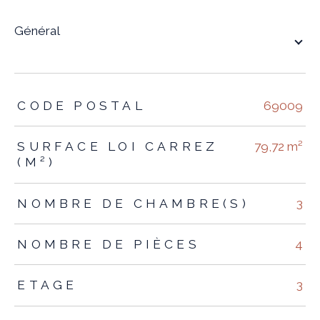
général
TRAD_ZEPHYR_Caracteristique
TRAD_ZEPHYR_Valeurs
CODE POSTAL
69009
SURFACE LOI CARREZ
79,72 m²
(M²)
NOMBRE DE CHAMBRE(S)
3
NOMBRE DE PIÈCES
4
ETAGE
3