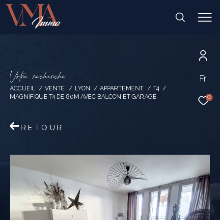
V
o
t
r
e
r
e
c
h
e
r
c
h
e
Fr
ACCUEIL
VENTE
LYON
APPARTEMENT
T4
MAGNIFIQUE T4 DE 80M AVEC BALCON ET GARAGE
0
RETOUR