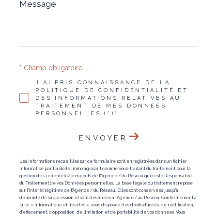
Message
*
* Champ obligatoire
J'AI PRIS CONNAISSANCE DE LA
POLITIQUE DE CONFIDENTIALITÉ ET
DES INFORMATIONS RELATIVES AU
TRAITEMENT DE MES DONNÉES
PERSONNELLES (*)*
ENVOYER
Les informations recueillies sur ce formulaire sont enregistrées dans un fichier
informatisé par La Boite Immo agissant comme Sous-traitant du traitement pour la
gestion de la clientèle/prospects de l'Agence / du Réseau qui reste Responsable
du Traitement de vos Données personnelles. La base légale du traitement repose
sur l'intérêt légitime de l'Agence / du Réseau. Elles sont conservées jusqu'à
demande de suppression et sont destinées à l'Agence / au Réseau. Conformément à
la loi « informatique et libertés », vous disposez des droits d’accès, de rectification,
d’effacement, d’opposition, de limitation et de portabilité de vos données. Vous