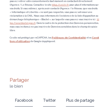
pouvez retirer votre consentement à tout moment en contactant directement
l’Agence / Le Réseau. Consultez le site
https://cnil.fr/fr
pour plus d’informations sur
vos droits. Si vous estimez, après avoir contacté l'Agence / le Réseau, que vos droits
« Informatique et Libertés » ne sont pas respectés, vous pouvez adresser une
réclamation à la CNIL. Nous vous informons de l’existence de la liste d'opposition au
démarchage téléphonique « Bloctel », sur laquelle vous pouvez vous inscrire ici :
ht
tps://www.bloctel.gouv.fr
. Dans le cadre de la protection des Données personnelles,
nous vous invitons à ne pas inscrire de Données sensibles dans le champ de saisie
libre.
Ce site est protégé par reCAPTCHA, les
Politiques de Confidentialité
et es
Condi
tions d'utilisation
de Google s'appliquent.
partager
le bien
Facebook
Twitter
Plus de partage