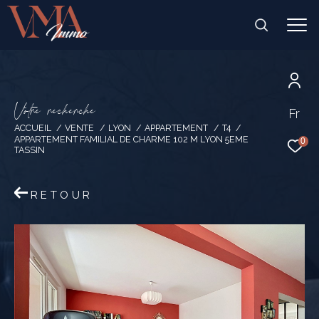
V
o
t
r
e
r
e
c
h
e
r
c
h
e
Fr
ACCUEIL
VENTE
LYON
APPARTEMENT
T4
APPARTEMENT FAMILIAL DE CHARME 102 M LYON 5EME
0
TASSIN
RETOUR