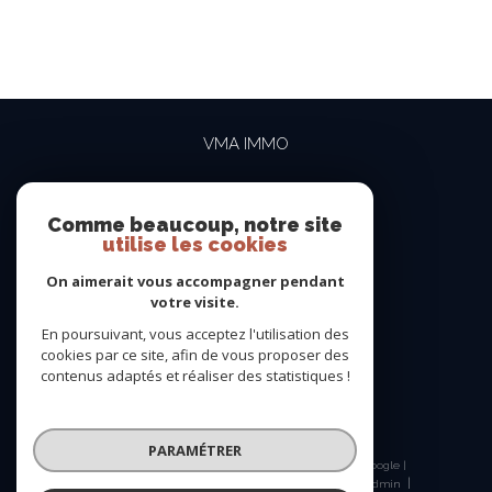
VMA IMMO
04 69 84 15 15
contact@vma-immo.com
Comme beaucoup, notre site
utilise les cookies
19 rue des Rosiéristes
69410
champagne-au-mont-d'or
On aimerait vous accompagner pendant
votre visite.
En poursuivant, vous acceptez l'utilisation des
NOUS SUIVRE SUR
cookies par ce site, afin de vous proposer des
contenus adaptés et réaliser des statistiques !
PARAMÉTRER
© 2026 | Tous droits réservés | Traduction powered by Google |
Nos honoraires
Plan du site
Mentions légales
Admin