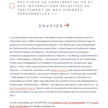
POLITIQUE DE CONFIDENTIALITÉ ET
DES INFORMATIONS RELATIVES AU
TRAITEMENT DE MES DONNÉES
PERSONNELLES (*)*
ENVOYER
Les informations recueillies sur ce formulaire sont enregistrées dans un fichier
informatisé par La Boite Immo agissant comme Sous-traitant du traitement pour la
gestion de la clientèle/prospects de l'Agence / du Réseau qui reste Responsable
du Traitement de vos Données personnelles. La base légale du traitement repose
sur l'intérêt légitime de l'Agence / du Réseau. Elles sont conservées jusqu'à
demande de suppression et sont destinées à l'Agence / au Réseau. Conformément à
la loi « informatique et libertés », vous disposez des droits d’accès, de rectification,
d’effacement, d’opposition, de limitation et de portabilité de vos données. Vous
pouvez retirer votre consentement à tout moment en contactant directement
l’Agence / Le Réseau. Consultez le site
https://cnil.fr/fr
pour plus d’informations sur
vos droits. Si vous estimez, après avoir contacté l'Agence / le Réseau, que vos droits
« Informatique et Libertés » ne sont pas respectés, vous pouvez adresser une
réclamation à la CNIL. Nous vous informons de l’existence de la liste d'opposition au
démarchage téléphonique « Bloctel », sur laquelle vous pouvez vous inscrire ici :
ht
tps://www.bloctel.gouv.fr
. Dans le cadre de la protection des Données personnelles,
nous vous invitons à ne pas inscrire de Données sensibles dans le champ de saisie
libre.
Ce site est protégé par reCAPTCHA, les
Politiques de Confidentialité
et es
Condi
tions d'utilisation
de Google s'appliquent.