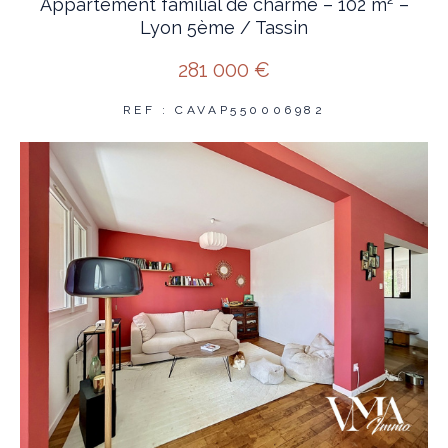
Appartement familial de charme – 102 m² –
Lyon 5ème / Tassin
281 000 €
REF : CAVAP550006982