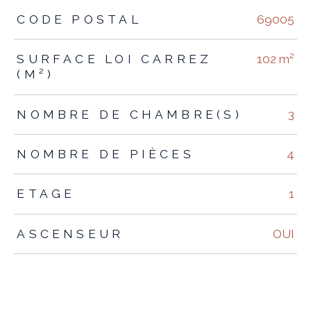
TRAD_ZEPHYR_Caracteristique
TRAD_ZEPHYR_Valeurs
CODE POSTAL
69005
SURFACE LOI CARREZ
102 m²
(M²)
NOMBRE DE CHAMBRE(S)
3
NOMBRE DE PIÈCES
4
ETAGE
1
ASCENSEUR
OUI