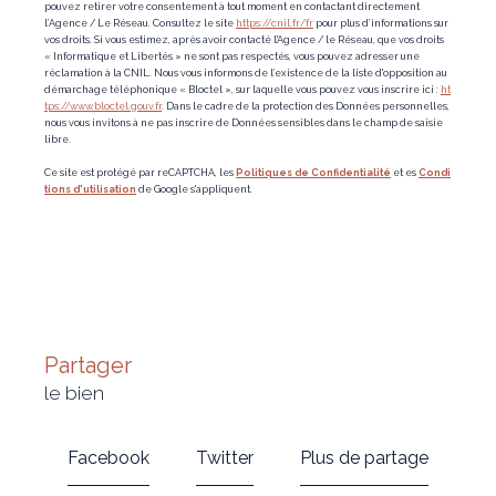
pouvez retirer votre consentement à tout moment en contactant directement
l’Agence / Le Réseau. Consultez le site
https://cnil.fr/fr
pour plus d’informations sur
vos droits. Si vous estimez, après avoir contacté l'Agence / le Réseau, que vos droits
« Informatique et Libertés » ne sont pas respectés, vous pouvez adresser une
réclamation à la CNIL. Nous vous informons de l’existence de la liste d'opposition au
démarchage téléphonique « Bloctel », sur laquelle vous pouvez vous inscrire ici :
ht
tps://www.bloctel.gouv.fr
. Dans le cadre de la protection des Données personnelles,
nous vous invitons à ne pas inscrire de Données sensibles dans le champ de saisie
libre.
Ce site est protégé par reCAPTCHA, les
Politiques de Confidentialité
et es
Condi
tions d'utilisation
de Google s'appliquent.
partager
le bien
Facebook
Twitter
Plus de partage