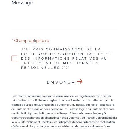
Message
*
* Champ obligatoire
J'AI PRIS CONNAISSANCE DE LA
POLITIQUE DE CONFIDENTIALITÉ ET
DES INFORMATIONS RELATIVES AU
TRAITEMENT DE MES DONNÉES
PERSONNELLES (*)*
ENVOYER
Les informations recueillies sur ce formulaire sont enregistrées dans un fichier
informatisé par La Boite Immo agissant comme Sous-traitant du traitement pour la
gestion de la clientèle/prospects de l'Agence / du Réseau qui reste Responsable
du Traitement de vos Données personnelles. La base légale du traitement repose
sur l'intérêt légitime de l'Agence / du Réseau. Elles sont conservées jusqu'à
demande de suppression et sont destinées à l'Agence / au Réseau. Conformément à
la loi « informatique et libertés », vous disposez des droits d’accès, de rectification,
d’effacement, d’opposition, de limitation et de portabilité de vos données. Vous