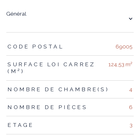
général
TRAD_ZEPHYR_Caracteristique
TRAD_ZEPHYR_Valeurs
CODE POSTAL
69005
SURFACE LOI CARREZ
124,53 m²
(M²)
NOMBRE DE CHAMBRE(S)
4
NOMBRE DE PIÈCES
6
ETAGE
3