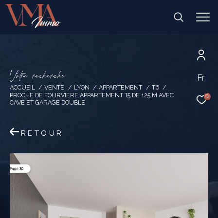
V
o
t
r
e
r
e
c
h
e
r
c
h
e
Fr
ACCUEIL
VENTE
LYON
APPARTEMENT
T6
PROCHE DE FOURVIERE APPARTEMENT T5 DE 125 M AVEC
0
CAVE ET GARAGE DOUBLE
RETOUR