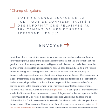
* Champ obligatoire
J'AI PRIS CONNAISSANCE DE LA
POLITIQUE DE CONFIDENTIALITÉ ET
DES INFORMATIONS RELATIVES AU
TRAITEMENT DE MES DONNÉES
PERSONNELLES (*)*
ENVOYER
Les informations recueillies sur ce formulaire sont enregistrées dans un fichier
informatisé par La Boite Immo agissant comme Sous-traitant du traitement pour la
gestion de la clientèle/prospects de l'Agence / du Réseau qui reste Responsable
du Traitement de vos Données personnelles. La base légale du traitement repose
sur l'intérêt légitime de l'Agence / du Réseau. Elles sont conservées jusqu'à
demande de suppression et sont destinées à l'Agence / au Réseau. Conformément à
la loi « informatique et libertés », vous disposez des droits d’accès, de rectification,
d’effacement, d’opposition, de limitation et de portabilité de vos données. Vous
pouvez retirer votre consentement à tout moment en contactant directement
l’Agence / Le Réseau. Consultez le site
https://cnil.fr/fr
pour plus d’informations sur
vos droits. Si vous estimez, après avoir contacté l'Agence / le Réseau, que vos droits
« Informatique et Libertés » ne sont pas respectés, vous pouvez adresser une
réclamation à la CNIL. Nous vous informons de l’existence de la liste d'opposition au
démarchage téléphonique « Bloctel », sur laquelle vous pouvez vous inscrire ici :
ht
tps://www.bloctel.gouv.fr
. Dans le cadre de la protection des Données personnelles,