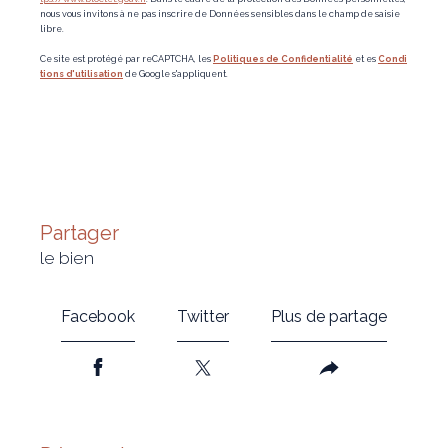
nous vous invitons à ne pas inscrire de Données sensibles dans le champ de saisie
libre.
Ce site est protégé par reCAPTCHA, les
Politiques de Confidentialité
et es
Condi
tions d'utilisation
de Google s'appliquent.
partager
le bien
Facebook
Twitter
Plus de partage