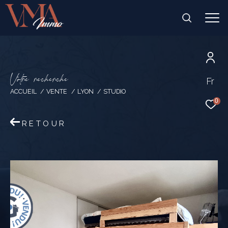
V
o
t
r
e
r
e
c
h
e
r
c
h
e
Fr
ACCUEIL
VENTE
LYON
STUDIO
0
RETOUR