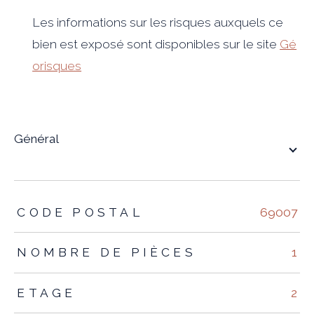
Les informations sur les risques auxquels ce
bien est exposé sont disponibles sur le site
Gé
orisques
général
TRAD_ZEPHYR_Caracteristique
TRAD_ZEPHYR_Valeurs
CODE POSTAL
69007
NOMBRE DE PIÈCES
1
ETAGE
2