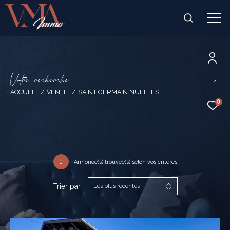
V
o
t
r
e
r
e
c
h
e
r
c
h
e
Fr
ACCUEIL
VENTE
SAINT GERMAIN NUELLES
0
1
Annonce(s) trouvée(s) selon vos critères
Trier par
Les plus récentes