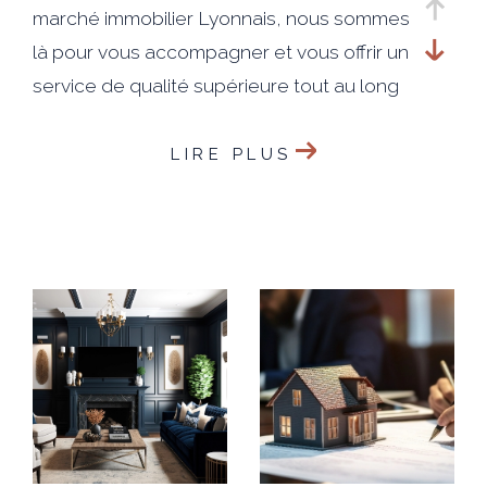
marché immobilier Lyonnais, nous sommes
là pour vous accompagner et vous offrir un
service de qualité supérieure tout au long
du processus de vente.
LIRE PLUS
Notre engagement envers nos clients est
simple : faire de votre satisfaction notre
priorité absolue. Nous travaillerons sans
relâche pour vous aider à atteindre vos
objectifs et réaliser votre projet de vente
de manière efficace.
En faisant appel à notre agence, vous
bénéficierez d'une visibilité exceptionnelle