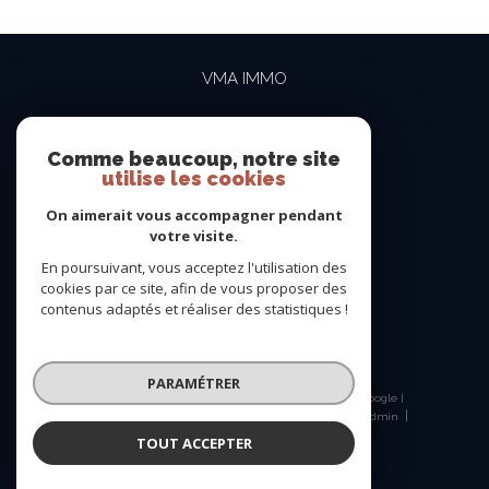
VMA IMMO
04 69 84 15 15
contact@vma-immo.com
Comme beaucoup, notre site
utilise les cookies
19 rue des Rosiéristes
69410
champagne-au-mont-d'or
On aimerait vous accompagner pendant
votre visite.
En poursuivant, vous acceptez l'utilisation des
NOUS SUIVRE SUR
cookies par ce site, afin de vous proposer des
contenus adaptés et réaliser des statistiques !
PARAMÉTRER
© 2026 | Tous droits réservés | Traduction powered by Google |
Nos honoraires
Plan du site
Mentions légales
Admin
Nos liens
Politique RGPD
Cookies
TOUT ACCEPTER