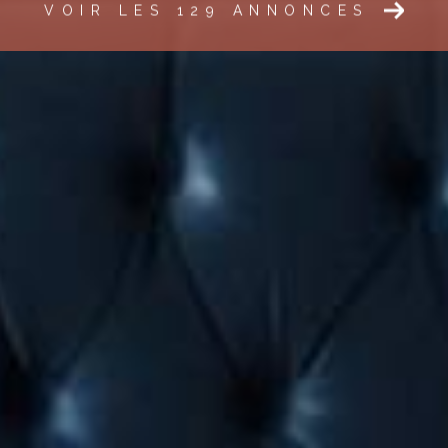
VOIR LES
129
ANNONCES