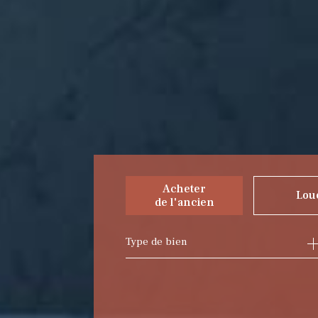
Acheter
Lou
de l'ancien
Type de bien
de l'ancien
à l'ann
du neuf
de l'i
de l'immo pro