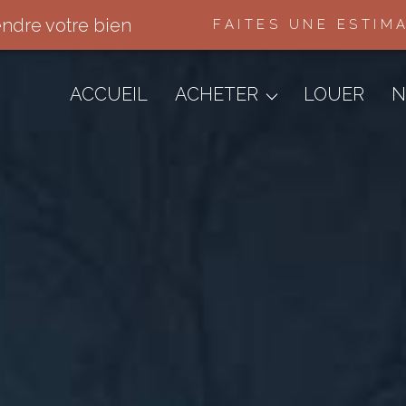
endre votre bien
FAITES UNE ESTIM
Appartements
Maisons & Villas
ACCUEIL
ACHETER
LOUER
N
Terrains
Immo Pro
Autres