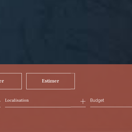
er
Estimer
Budget
ée
mmo pro