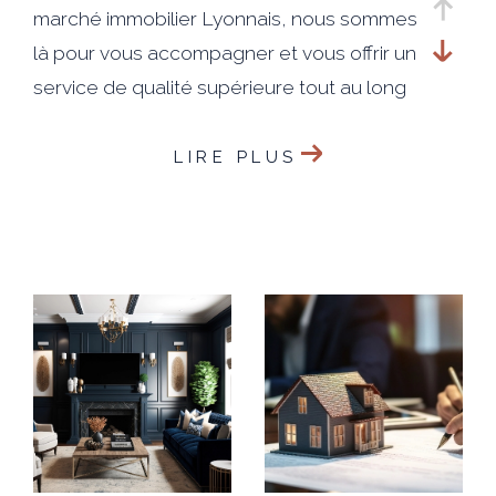
marché immobilier Lyonnais, nous sommes
là pour vous accompagner et vous offrir un
service de qualité supérieure tout au long
du processus de vente.
LIRE PLUS
Notre engagement envers nos clients est
simple : faire de votre satisfaction notre
priorité absolue. Nous travaillerons sans
relâche pour vous aider à atteindre vos
objectifs et réaliser votre projet de vente
de manière efficace.
En faisant appel à notre agence, vous
bénéficierez d'une visibilité exceptionnelle