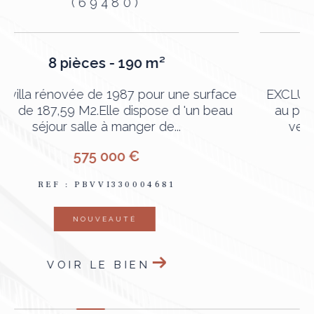
(69007)
2 pièces - 49 m²
e
EXCLUSIVITÉ – Lyon 7 / Jean Macé – Face
au parc Blandan Dans un environnement
verdoyant et calme, découvrez ce...
185 000 €
REF : PBVAP330004939
COUP DE COEUR
VOIR LE BIEN