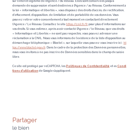
sur l'intérêt légitime de l'Agence / du Réseau. Elles sont conservées jusqu'à
demande de suppression et sont destinées à l'Agence / au Réseau. Conformément à
la loi « informatique et libertés », vous disposez des droits d’accès, de rectification,
d’effacement, d’opposition, de limitation et de portabilité de vos données. Vous
pouvez retirer votre consentement à tout moment en contactant directement
l’Agence / Le Réseau. Consultez le site
https://cnil.fr/fr
pour plus d’informations sur
vos droits. Si vous estimez, après avoir contacté l'Agence / le Réseau, que vos droits
« Informatique et Libertés » ne sont pas respectés, vous pouvez adresser une
réclamation à la CNIL. Nous vous informons de l’existence de la liste d'opposition au
démarchage téléphonique « Bloctel », sur laquelle vous pouvez vous inscrire ici :
ht
tps://www.bloctel.gouv.fr
. Dans le cadre de la protection des Données personnelles,
nous vous invitons à ne pas inscrire de Données sensibles dans le champ de saisie
libre.
Ce site est protégé par reCAPTCHA, les
Politiques de Confidentialité
et es
Condi
tions d'utilisation
de Google s'appliquent.
partager
le bien