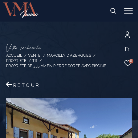
V
o
t
r
e
r
e
c
h
e
r
c
h
e
Fr
ACCUEIL
VENTE
MARCILLY D AZERGUES
PROPRIETE
T8
0
PROPRIETE DE 335 M2 EN PIERRE DOREE AVEC PISCINE
RETOUR