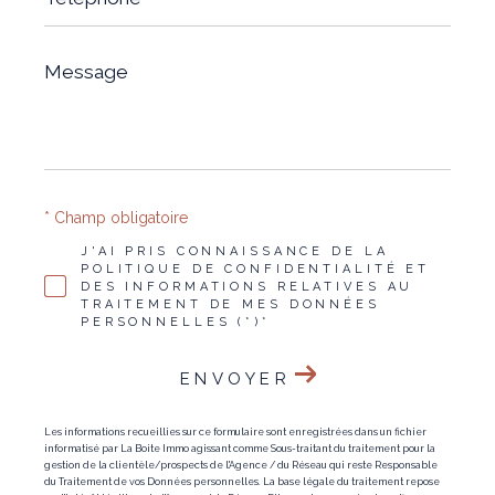
Message
*
* Champ obligatoire
J'AI PRIS CONNAISSANCE DE LA
POLITIQUE DE CONFIDENTIALITÉ ET
DES INFORMATIONS RELATIVES AU
TRAITEMENT DE MES DONNÉES
PERSONNELLES (*)*
ENVOYER
Les informations recueillies sur ce formulaire sont enregistrées dans un fichier
informatisé par La Boite Immo agissant comme Sous-traitant du traitement pour la
gestion de la clientèle/prospects de l'Agence / du Réseau qui reste Responsable
du Traitement de vos Données personnelles. La base légale du traitement repose