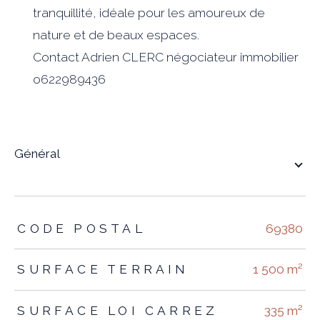
tranquillité, idéale pour les amoureux de
nature et de beaux espaces.
Contact Adrien CLERC négociateur immobilier
o622989436
général
TRAD_ZEPHYR_Caracteristique
TRAD_ZEPHYR_Valeurs
CODE POSTAL
69380
SURFACE TERRAIN
1 500 m²
SURFACE LOI CARREZ
335 m²