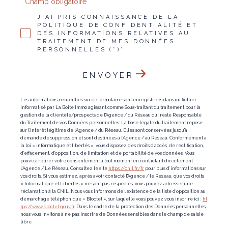
* Champ obligatoire
J'AI PRIS CONNAISSANCE DE LA
POLITIQUE DE CONFIDENTIALITÉ ET
DES INFORMATIONS RELATIVES AU
TRAITEMENT DE MES DONNÉES
PERSONNELLES (*)*
ENVOYER
Les informations recueillies sur ce formulaire sont enregistrées dans un fichier
informatisé par La Boite Immo agissant comme Sous-traitant du traitement pour la
gestion de la clientèle/prospects de l'Agence / du Réseau qui reste Responsable
du Traitement de vos Données personnelles. La base légale du traitement repose
sur l'intérêt légitime de l'Agence / du Réseau. Elles sont conservées jusqu'à
demande de suppression et sont destinées à l'Agence / au Réseau. Conformément à
la loi « informatique et libertés », vous disposez des droits d’accès, de rectification,
d’effacement, d’opposition, de limitation et de portabilité de vos données. Vous
pouvez retirer votre consentement à tout moment en contactant directement
l’Agence / Le Réseau. Consultez le site
https://cnil.fr/fr
pour plus d’informations sur
vos droits. Si vous estimez, après avoir contacté l'Agence / le Réseau, que vos droits
« Informatique et Libertés » ne sont pas respectés, vous pouvez adresser une
réclamation à la CNIL. Nous vous informons de l’existence de la liste d'opposition au
démarchage téléphonique « Bloctel », sur laquelle vous pouvez vous inscrire ici :
ht
tps://www.bloctel.gouv.fr
. Dans le cadre de la protection des Données personnelles,
nous vous invitons à ne pas inscrire de Données sensibles dans le champ de saisie
libre.