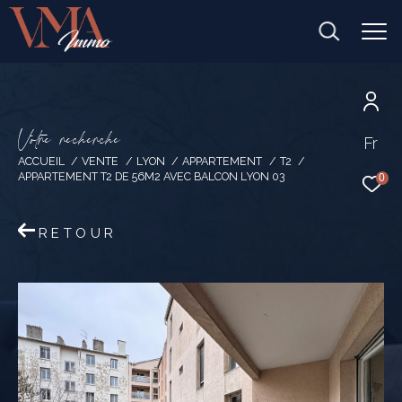
V
o
t
r
e
r
e
c
h
e
r
c
h
e
Fr
ACCUEIL
VENTE
LYON
APPARTEMENT
T2
APPARTEMENT T2 DE 56M2 AVEC BALCON LYON 03
0
RETOUR