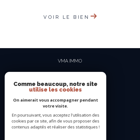
VOIR LE BIEN
VMA IMMO
04 69 84 15 15
contact@vma-immo.com
Comme beaucoup, notre site
utilise les cookies
19 rue des Rosiéristes
69410
champagne-au-mont-d'or
On aimerait vous accompagner pendant
votre visite.
En poursuivant, vous acceptez l'utilisation des
NOUS SUIVRE SUR
cookies par ce site, afin de vous proposer des
contenus adaptés et réaliser des statistiques !